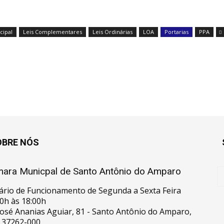
cipal
Leis Complementares
Leis Ordinárias
LOA
Portarias
PPA
OBRE NÓS
ara Municpal de Santo Antônio do Amparo
ário de Funcionamento de Segunda a Sexta Feira
0h às 18:00h
José Ananias Aguiar, 81 - Santo Antônio do Amparo,
 37262-000