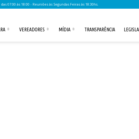
as 07:00 às 18:00 - Reuniões às Segundas Feiras às 18:30hs.
ARA
VEREADORES
MÍDIA
TRANSPARÊNCIA
LEGISL