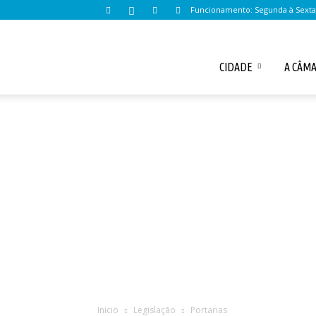
Funcionamento: Segunda à Sexta d
Câmara
CIDADE
A CÂM
Municipal
de
Santo
Inicio
Legislação
Portarias