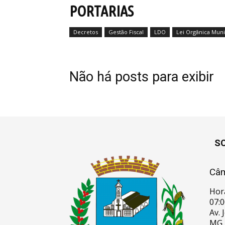
PORTARIAS
Antônio
Decretos
Gestão Fiscal
LDO
Lei Orgânica Muni
Não há posts para exibir
do
Amparo
S
Câm
Hor
07:0
Av. 
MG,