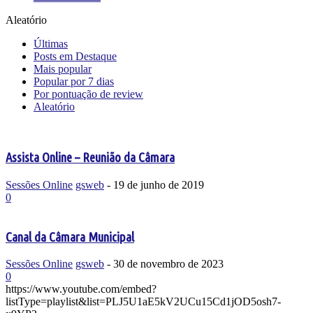
Aleatório
Últimas
Posts em Destaque
Mais popular
Popular por 7 dias
Por pontuação de review
Aleatório
Assista Online – Reunião da Câmara
Sessões Online
gsweb
-
19 de junho de 2019
0
Canal da Câmara Municipal
Sessões Online
gsweb
-
30 de novembro de 2023
0
https://www.youtube.com/embed?
listType=playlist&list=PLJ5U1aE5kV2UCu15Cd1jOD5osh7-