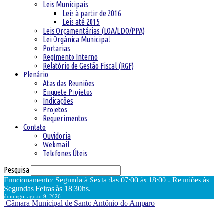
Leis Municipais
Leis à partir de 2016
Leis até 2015
Leis Orçamentárias (LOA/LDO/PPA)
Lei Orgânica Municipal
Portarias
Regimento Interno
Relatório de Gestão Fiscal (RGF)
Plenário
Atas das Reuniões
Enquete Projetos
Indicações
Projetos
Requerimentos
Contato
Ouvidoria
Webmail
Telefones Úteis
Pesquisa
Funcionamento: Segunda à Sexta das 07:00 às 18:00 - Reuniões às
Segundas Feiras às 18:30hs.
domingo, agosto 9, 2026
Câmara Municipal de Santo Antônio do Amparo