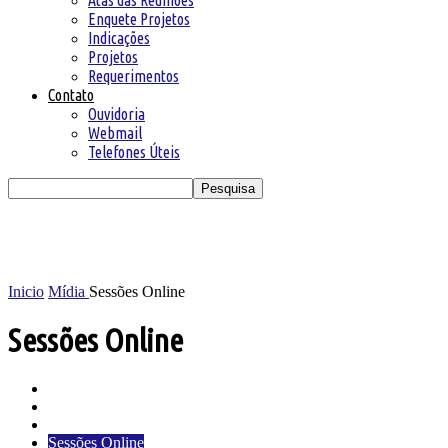
Atas das Reuniões
Enquete Projetos
Indicações
Projetos
Requerimentos
Contato
Ouvidoria
Webmail
Telefones Úteis
Inicio
Mídia
Sessões Online
Sessões Online
Arquivos das Sessões
Galeria de Fotos
Galeria de Vídeos
Sessões Online