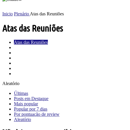
Inicio
Plenário
Atas das Reuniões
Atas das Reuniões
Atas das Reuniões
Atas Reuniões Extra Ordinárias
Indicações
Ordem do dia
Pauta das Reuniões
Projetos
Requerimentos
Aleatório
Últimas
Posts em Destaque
Mais popular
Popular por 7 dias
Por pontuação de review
Aleatório