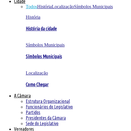
Cidade
Todos
História
Localização
Símbolos Municipais
História
História da cidade
Símbolos Municipais
Símbolos Municipais
Localização
Como Chegar
A Câmara
Estrutura Organizacional
Funcionários do Legislativo
Partidos
Presidentes da Câmara
Sede do Legislativo
Vereadores