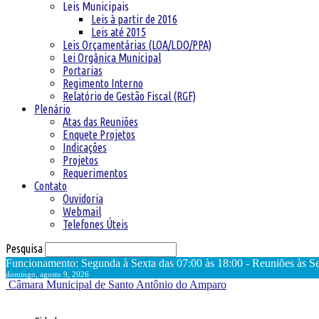
Leis Municipais
Leis à partir de 2016
Leis até 2015
Leis Orçamentárias (LOA/LDO/PPA)
Lei Orgânica Municipal
Portarias
Regimento Interno
Relatório de Gestão Fiscal (RGF)
Plenário
Atas das Reuniões
Enquete Projetos
Indicações
Projetos
Requerimentos
Contato
Ouvidoria
Webmail
Telefones Úteis
Pesquisa
Funcionamento: Segunda à Sexta das 07:00 às 18:00 - Reuniões às Se
domingo, agosto 9, 2026
Câmara Municipal de Santo Antônio do Amparo