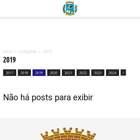
Inicio
Licitações
2019
2019
2017
2018
2019
2020
2021
2022
2023
2024
Não há posts para exibir