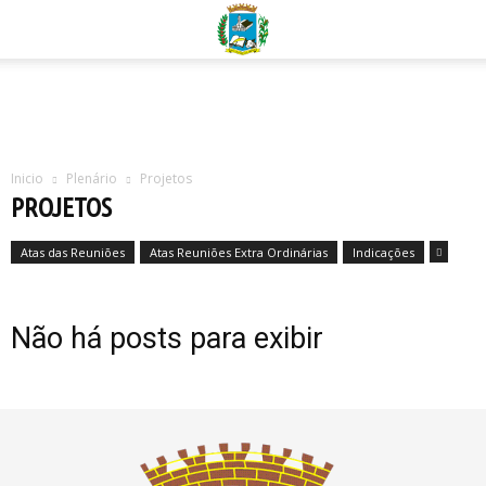
Inicio
Plenário
Projetos
PROJETOS
Atas das Reuniões
Atas Reuniões Extra Ordinárias
Indicações
Não há posts para exibir