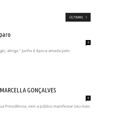
ÚLTIMAS
paro
0
fúgio, abrigo." Junho é época amada pelo
A MARCELLA GONÇALVES
0
a Presidência, vem a público manifestar seu mais