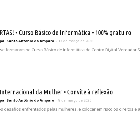
TAS! • Curso Básico de Informática • 100% gratuiro
pal Santo Antônio do Amparo
-
13 de março de 2026
se formaram no Curso Básico de Informática do Centro Digital ‘Vereador S
 Internacional da Mulher • Convite à reflexão
pal Santo Antônio do Amparo
-
8 de março de 2026
s desafios enfrentados pelas mulheres, é colocar em risco os direitos e 