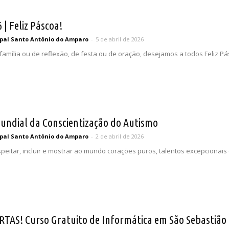
6 | Feliz Páscoa!
pal Santo Antônio do Amparo
-
5 de abril de 2026
mília ou de reflexão, de festa ou de oração, desejamos a todos Feliz Pás
 Mundial da Conscientização do Autismo
pal Santo Antônio do Amparo
-
2 de abril de 2026
peitar, incluir e mostrar ao mundo corações puros, talentos excepcionais e
TAS! Curso Gratuito de Informática em São Sebastião 