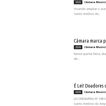
Câmara Munici
2026
Visando ampliar o ace
Santo Antônio do...
Câmara marca pr
Câmara Munici
2026
Nesta quinta-feira, d
de...
É Lei! Doadores
Câmara Munici
2026
LEI ORDINÁRIA Nº 1981
Santo Antônio do Ampa