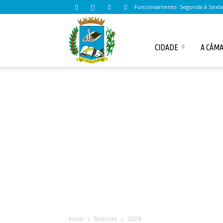
Funcionamento: Segunda à Sexta d
Câmara
CIDADE
A CÂM
Municipal
de
Santo
Inicio
Notícias
2026