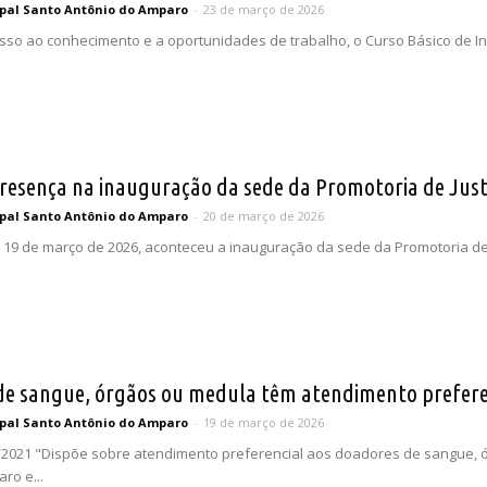
pal Santo Antônio do Amparo
-
23 de março de 2026
sso ao conhecimento e a oportunidades de trabalho, o Curso Básico de In
esença na inauguração da sede da Promotoria de Just
pal Santo Antônio do Amparo
-
20 de março de 2026
ia 19 de março de 2026, aconteceu a inauguração da sede da Promotoria 
 de sangue, órgãos ou medula têm atendimento prefere
pal Santo Antônio do Amparo
-
19 de março de 2026
/2021 "Dispõe sobre atendimento preferencial aos doadores de sangue, ó
ro e...