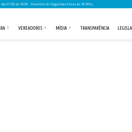
as 07:00 às 18:00 - Reuniões às Segundas Feiras às 18:30hs.
ARA
VEREADORES
MÍDIA
TRANSPARÊNCIA
LEGISL