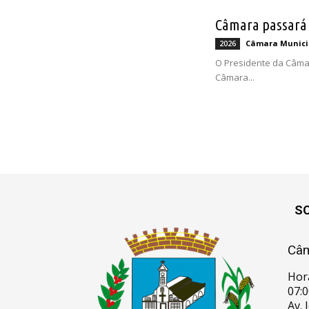
Câmara passará p
Câmara Munici
2026
O Presidente da Câmar
Câmara...
S
Câm
Hor
07:0
Av. 