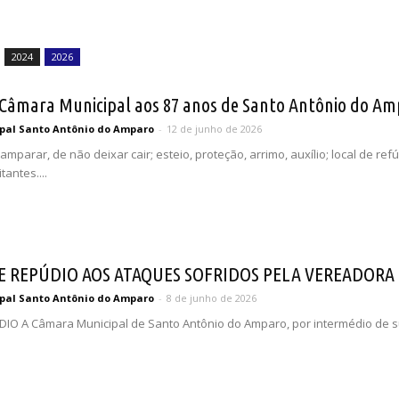
2024
2026
âmara Municipal aos 87 anos de Santo Antônio do Am
pal Santo Antônio do Amparo
-
12 de junho de 2026
mparar, de não deixar cair; esteio, proteção, arrimo, auxílio; local de re
antes....
DE REPÚDIO AOS ATAQUES SOFRIDOS PELA VEREADOR
pal Santo Antônio do Amparo
-
8 de junho de 2026
IO A Câmara Municipal de Santo Antônio do Amparo, por intermédio de su