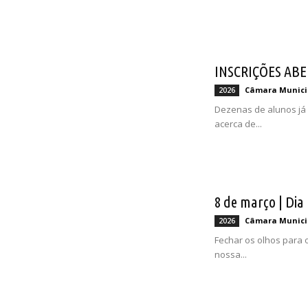
INSCRIÇÕES ABER
Câmara Munici
2026
Dezenas de alunos já 
acerca de...
8 de março | Dia
Câmara Munici
2026
Fechar os olhos para o
nossa...